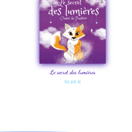
Le secret des lumières
10,60
€